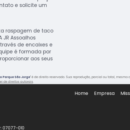
tato e solicite um
sta raspagem de taco
A JR Assoalhos
través de encaixes e
quipe é formada por
proporcionar aos seus
o Parque São Jorge
" é de direito reservado. Sua reprodução, parcial ou total, mesmo 
ei de direitos autorais
.
Home
Empresa
Mis
P: 07077-010