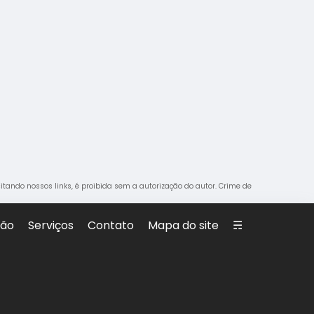
citando nossos links, é proibida sem a autorização do autor. Crime de
são
Serviços
Contato
Mapa do site
☴