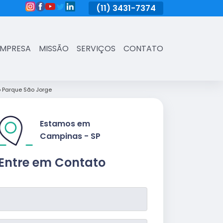
(11)
3431-7374
(11)
3431-7374
(11)
3431-73
EMPRESA
MISSÃO
SERVIÇOS
CONTATO
 Parque São Jorge
Estamos em
Campinas - SP
Entre em Contato