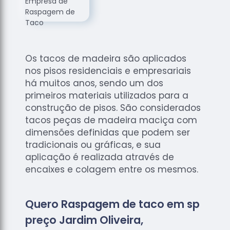
de
Assoalhos
Raspagem
de Tacos
Os tacos de madeira são aplicados
Raspagem
nos pisos residenciais e empresariais
de Tacos
de
há muitos anos, sendo um dos
Madeiras
primeiros materiais utilizados para a
construção de pisos. São considerados
Raspagens
tacos peças de madeira maciça com
de Pisos
dimensões definidas que podem ser
Tacos de
tradicionais ou gráficas, e sua
Madeiras
aplicação é realizada através de
encaixes e colagem entre os mesmos.
Quero Raspagem de taco em sp
preço Jardim Oliveira,