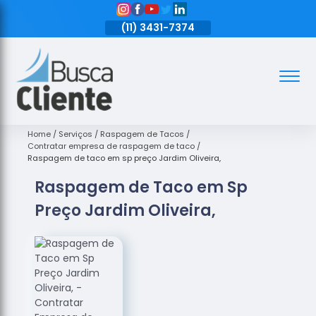
11)
3431-7374
(11)
3431-7374
(11)
3431-7374
Assoalhos
Assoalhos
de Madeira
Home
Serviços
Raspagem de Tacos
Contratar empresa de raspagem de taco
Decks de
Raspagem de taco em sp preço Jardim Oliveira,
Madeira
Raspagem de Taco em Sp
Empresas
Preço Jardim Oliveira,
de
Assoalhos
de Madeira
Loja de
Assoalhos
Raspagem