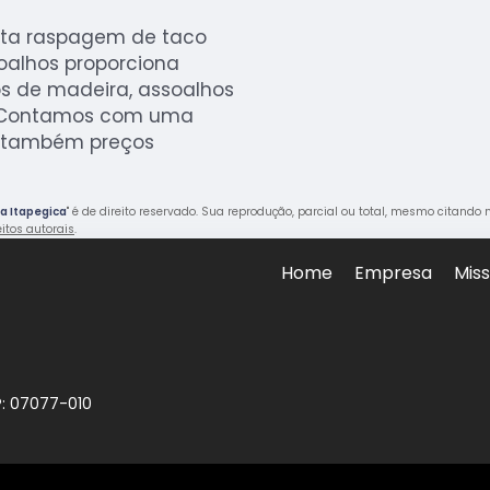
sta raspagem de taco
soalhos proporciona
os de madeira, assoalhos
. Contamos com uma
o também preços
a Itapegica
" é de direito reservado. Sua reprodução, parcial ou total, mesmo citando 
eitos autorais
.
Home
Empresa
Mis
P: 07077-010