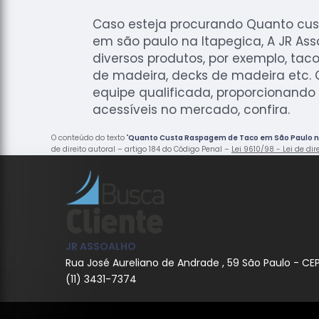
Caso esteja procurando Quanto cu
em são paulo na Itapegica, A JR As
diversos produtos, por exemplo, tac
de madeira, decks de madeira etc
equipe qualificada, proporcionand
acessíveis no mercado, confira.
O conteúdo do texto "
Quanto Custa Raspagem de Taco em São Paulo n
de direito autoral – artigo 184 do Código Penal –
Lei 9610/98 - Lei de dir
JR ASSOALHO
Rua José Aureliano de Andrade , 59 São Paulo - CE
(11) 3431-7374