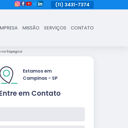
(11)
3431-7374
(11)
3431-7374
(11)
3431-73
EMPRESA
MISSÃO
SERVIÇOS
CONTATO
 na Itapegica
Estamos em
Campinas - SP
Entre em Contato