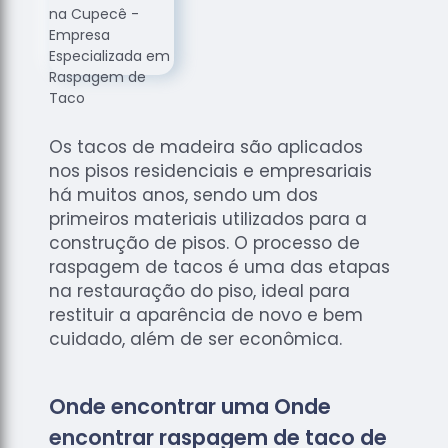
de
Assoalhos
Raspagem
de Tacos
Raspagem
de Tacos
Os tacos de madeira são aplicados
de
nos pisos residenciais e empresariais
Madeiras
há muitos anos, sendo um dos
Raspagens
primeiros materiais utilizados para a
de Pisos
construção de pisos. O processo de
raspagem de tacos é uma das etapas
Tacos de
na restauração do piso, ideal para
Madeiras
restituir a aparência de novo e bem
cuidado, além de ser econômica.
Onde encontrar uma Onde
encontrar raspagem de taco de