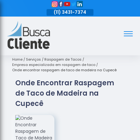
11)
3431-7374
(11)
3431-7374
(11)
3431-7374
Assoalhos
Assoalhos
de Madeira
Home
Serviços
Raspagem de Tacos
Empresa especializada em raspagem de taco
Decks de
Onde encontrar raspagem de taco de madeira na Cupecê
Madeira
Onde Encontrar Raspagem
Empresas
de Taco de Madeira na
de
Assoalhos
Cupecê
de Madeira
Loja de
Assoalhos
Raspagem