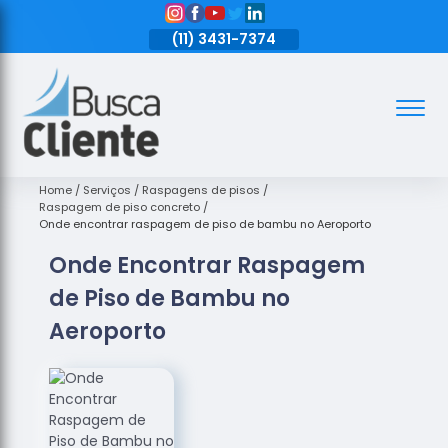
11)
3431-7374
(11)
3431-7374
(11)
3431-7374
Assoalhos
Assoalhos
de Madeira
Home
Serviços
Raspagens de pisos
Raspagem de piso concreto
Decks de
Onde encontrar raspagem de piso de bambu no Aeroporto
Madeira
Onde Encontrar Raspagem
Empresas
de Piso de Bambu no
de
Assoalhos
Aeroporto
de Madeira
Loja de
Assoalhos
Raspagem