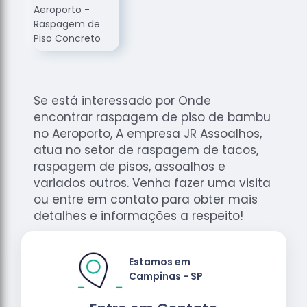
de
Assoalhos
Raspagem
de Tacos
Raspagem
de Tacos
Se está interessado por Onde
de
encontrar raspagem de piso de bambu
Madeiras
no Aeroporto, A empresa JR Assoalhos,
Raspagens
atua no setor de raspagem de tacos,
de Pisos
raspagem de pisos, assoalhos e
variados outros. Venha fazer uma visita
Tacos de
ou entre em contato para obter mais
Madeiras
detalhes e informações a respeito!
Estamos em
Campinas - SP