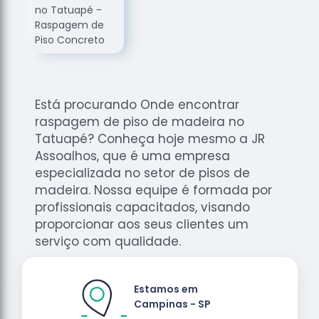
de
Assoalhos
Raspagem
de Tacos
Raspagem
de Tacos
Está procurando Onde encontrar
de
raspagem de piso de madeira no
Madeiras
Tatuapé? Conheça hoje mesmo a JR
Raspagens
Assoalhos, que é uma empresa
de Pisos
especializada no setor de pisos de
madeira. Nossa equipe é formada por
Tacos de
profissionais capacitados, visando
Madeiras
proporcionar aos seus clientes um
serviço com qualidade.
Estamos em
Campinas - SP