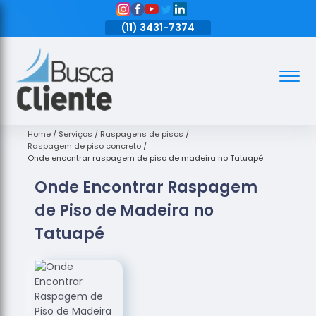
11)
3431-7374
(11)
3431-7374
(11)
3431-7374
Assoalhos
Assoalhos
de Madeira
Home
Serviços
Raspagens de pisos
Raspagem de piso concreto
Decks de
Onde encontrar raspagem de piso de madeira no Tatuapé
Madeira
Onde Encontrar Raspagem
Empresas
de Piso de Madeira no
de
Assoalhos
Tatuapé
de Madeira
Loja de
Assoalhos
Raspagem