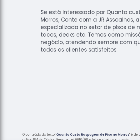
Se está interessado por Quanto cus
Morros, Conte com a JR Assoalhos, 
especializada no setor de pisos de
tacos, decks etc. Temos como miss
negócio, atendendo sempre com qu
todos os clientes satisfeitos
O conteúdo do texto "
Quanto Custa Raspagem de Piso no Morros
" é de
artigo 184 do Código Penal –
Lei 9610/98 - Lei de direitos autorais
.