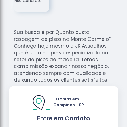
de
Assoalhos
Raspagem
de Tacos
Sua busca é por Quanto custa
Raspagem
raspagem de pisos na Monte Carmelo?
de Tacos
de
Conheça hoje mesmo a JR Assoalhos,
Madeiras
que é uma empresa especializada no
setor de pisos de madeira. Temos
Raspagens
como missão expandir nosso negócio,
de Pisos
atendendo sempre com qualidade e
Tacos de
deixando todos os clientes satisfeitos
Madeiras
Estamos em
Campinas - SP
Entre em Contato