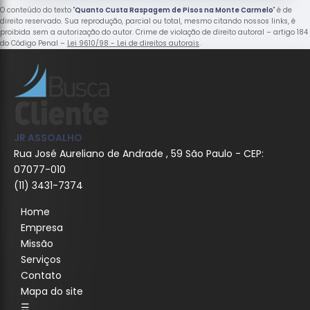
O conteúdo do texto "
Quanto Custa Raspagem de Pisos na Monte Carmelo
" é de
direito reservado. Sua reprodução, parcial ou total, mesmo citando nossos links, é
proibida sem a autorização do autor. Crime de violação de direito autoral – artigo 184
do Código Penal –
Lei 9610/98 - Lei de direitos autorais
.
JR ASSOALHO
Rua José Aureliano de Andrade , 59 São Paulo - CEP:
07077-010
(11) 3431-7374
Home
Empresa
Missão
Serviços
Contato
Mapa do site
☴