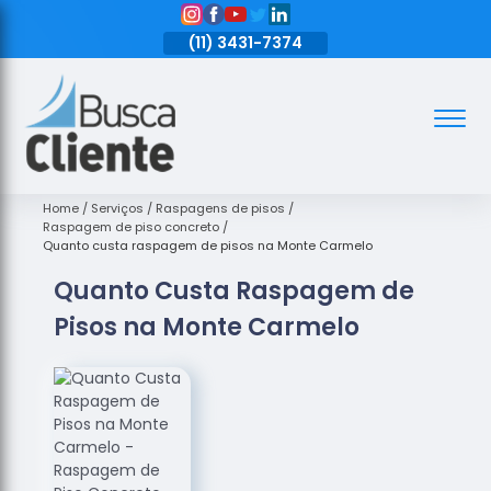
11)
3431-7374
(11)
3431-7374
(11)
3431-7374
Assoalhos
Assoalhos
de Madeira
Home
Serviços
Raspagens de pisos
Raspagem de piso concreto
Decks de
Quanto custa raspagem de pisos na Monte Carmelo
Madeira
Quanto Custa Raspagem de
Empresas
Pisos na Monte Carmelo
de
Assoalhos
de Madeira
Loja de
Assoalhos
Raspagem