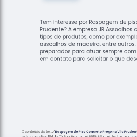
Tem interesse por Raspagem de piso
Prudente? A empresa JR Assoalhos di
tipos de produtos, como por exempl
assoalhos de madeira, entre outros. 
preparados para atuar sempre com t
em contato para solicitar o que des
O conteúdo do texto "
Raspagem de Piso Concreto Preço na Vila Pruden
autoral – artigo 184 do Código Penal –
Lei 9610/98 - Lei de direitos auto