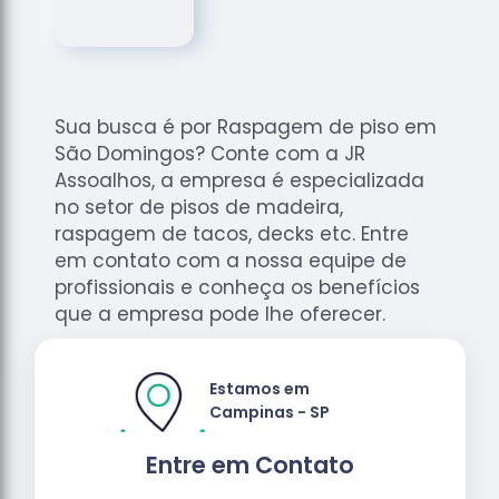
de
Assoalhos
Raspagem
de Tacos
Sua busca é por Raspagem de piso em
Raspagem
São Domingos? Conte com a JR
de Tacos
de
Assoalhos, a empresa é especializada
Madeiras
no setor de pisos de madeira,
raspagem de tacos, decks etc. Entre
Raspagens
em contato com a nossa equipe de
de Pisos
profissionais e conheça os benefícios
Tacos de
que a empresa pode lhe oferecer.
Madeiras
Estamos em
Campinas - SP
Entre em Contato