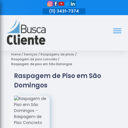
11)
3431-7374
(11)
3431-7374
(11)
3431-7374
Assoalhos
Assoalhos
de Madeira
Home
Serviços
Raspagens de pisos
Raspagem de piso concreto
Decks de
Raspagem de piso em São Domingos
Madeira
Raspagem de Piso em São
Empresas
Domingos
de
Assoalhos
de Madeira
Loja de
Assoalhos
Raspagem