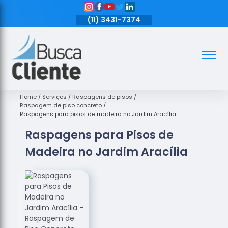
11)
3431-7374
(11)
3431-7374
(11)
3431-7374
Assoalhos
Assoalhos
de Madeira
Home
Serviços
Raspagens de pisos
Raspagem de piso concreto
Decks de
Raspagens para pisos de madeira no Jardim Aracília
Madeira
Raspagens para Pisos de
Empresas
Madeira no Jardim Aracília
de
Assoalhos
de Madeira
Loja de
Assoalhos
Raspagem