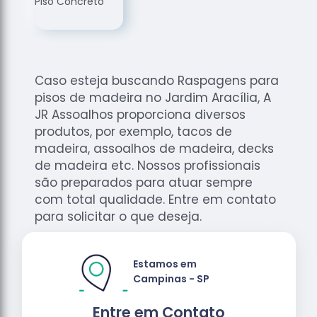
de
Assoalhos
Raspagem
de Tacos
Caso esteja buscando Raspagens para
Raspagem
pisos de madeira no Jardim Aracília, A
de Tacos
de
JR Assoalhos proporciona diversos
Madeiras
produtos, por exemplo, tacos de
madeira, assoalhos de madeira, decks
Raspagens
de madeira etc. Nossos profissionais
de Pisos
são preparados para atuar sempre
Tacos de
com total qualidade. Entre em contato
Madeiras
para solicitar o que deseja.
Estamos em
Campinas - SP
Entre em Contato