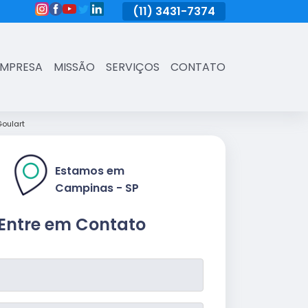
(11)
3431-7374
(11)
3431-7374
(11)
3431-73
EMPRESA
MISSÃO
SERVIÇOS
CONTATO
oulart
Estamos em
Campinas - SP
Entre em Contato