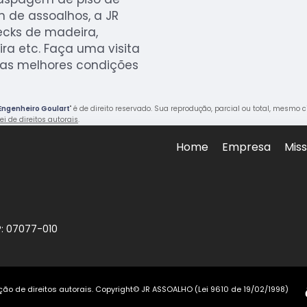
 de assoalhos, a JR
cks de madeira,
a etc. Faça uma visita
 as melhores condições
Engenheiro Goulart
" é de direito reservado. Sua reprodução, parcial ou total, mesmo 
ei de direitos autorais
.
Home
Empresa
Mis
P: 07077-010
teção de direitos autorais. Copyright© JR ASSOALHO (Lei 9610 de 19/02/1998)