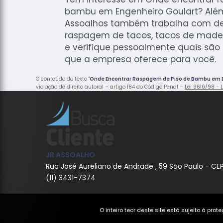
bambu em Engenheiro Goulart? Além
Assoalhos também trabalha com de
raspagem de tacos, tacos de madeir
e verifique pessoalmente quais são
que a empresa oferece para você.
O conteúdo do texto "
Onde Encontrar Raspagem de Piso de Bambu em 
violação de direito autoral – artigo 184 do Código Penal –
Lei 9610/98 - L
JR ASSOALHO
Rua José Aureliano de Andrade , 59 São Paulo - CE
(11) 3431-7374
O inteiro teor deste site está sujeito à pro