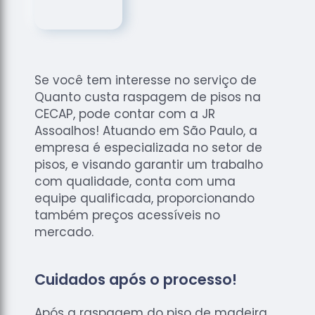
de
Assoalhos
Raspagem
de Tacos
Se você tem interesse no serviço de
Raspagem
Quanto custa raspagem de pisos na
de Tacos
de
CECAP, pode contar com a JR
Madeiras
Assoalhos! Atuando em São Paulo, a
empresa é especializada no setor de
Raspagens
pisos, e visando garantir um trabalho
de Pisos
com qualidade, conta com uma
Tacos de
equipe qualificada, proporcionando
Madeiras
também preços acessíveis no
mercado.
Cuidados após o processo!
Após a raspagem do piso de madeira,