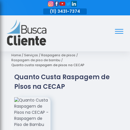
11)
3431-7374
(11)
3431-7374
(11)
3431-7374
Assoalhos
Assoalhos
de Madeira
Home
Serviços
Raspagens de pisos
Raspagem de piso de bambu
Decks de
Quanto custa raspagem de pisos na CECAP
Madeira
Quanto Custa Raspagem de
Empresas
Pisos na CECAP
de
Assoalhos
de Madeira
Loja de
Assoalhos
Raspagem