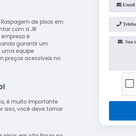
de Raspagem de pisos em
ontar com a JR
a empresa é
isando garantir um
m uma equipe
m preços acessíveis no
o!
a, é muito importante
r isso, você deve tomar
 pisos em são Paulo no