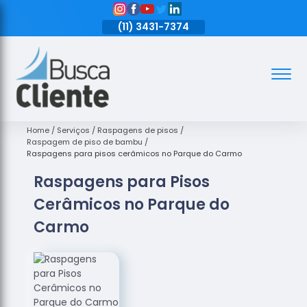
11)
3431-7374
(11)
3431-7374
(11)
3431-7374
Assoalhos
Assoalhos
de Madeira
Home
Serviços
Raspagens de pisos
Raspagem de piso de bambu
Decks de
Raspagens para pisos cerâmicos no Parque do Carmo
Madeira
Raspagens para Pisos
Empresas
Cerâmicos no Parque do
de
Assoalhos
Carmo
de Madeira
Loja de
Assoalhos
Raspagem