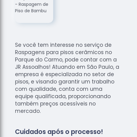
de
Assoalhos
Raspagem
de Tacos
Raspagem
de Tacos
Se você tem interesse no serviço de
de
Raspagens para pisos cerâmicos no
Madeiras
Parque do Carmo, pode contar com a
Raspagens
JR Assoalhos! Atuando em São Paulo, a
de Pisos
empresa é especializada no setor de
pisos, e visando garantir um trabalho
Tacos de
com qualidade, conta com uma
Madeiras
equipe qualificada, proporcionando
também preços acessíveis no
mercado.
Cuidados após o processo!