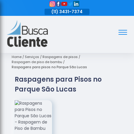
11)
3431-7374
(11)
3431-7374
(11)
3431-7374
Assoalhos
Assoalhos
de Madeira
Home
Serviços
Raspagens de pisos
Raspagem de piso de bambu
Decks de
Raspagens para pisos no Parque São Lucas
Madeira
Raspagens para Pisos no
Empresas
Parque São Lucas
de
Assoalhos
de Madeira
Loja de
Assoalhos
Raspagem