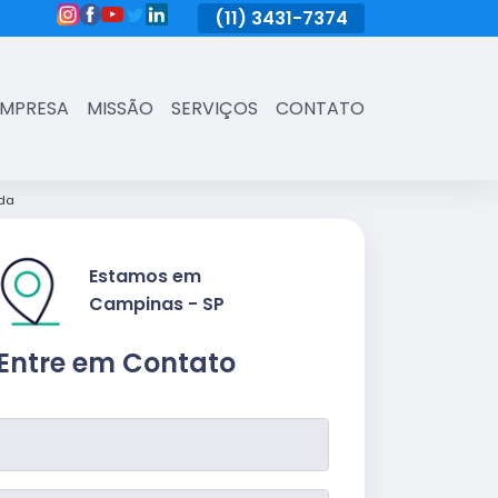
(11)
3431-7374
(11)
3431-7374
(11)
3431-73
EMPRESA
MISSÃO
SERVIÇOS
CONTATO
nda
Estamos em
Campinas - SP
Entre em Contato