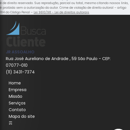
é de direito reservado. Sua reprodução, parcial ou total, mesmo citando nossos links,
é proibida sem a autorização do autor. Crime de violação de direito autoral – artigo
184 do Código Penal –
Lei 9610/98 - Lei de direitos autorais
.
JR ASSOALHO
Rua José Aureliano de Andrade , 59 São Paulo - CEP:
07077-010
(11) 3431-7374
Home
Empresa
Missão
Serviços
Contato
Mapa do site
☴