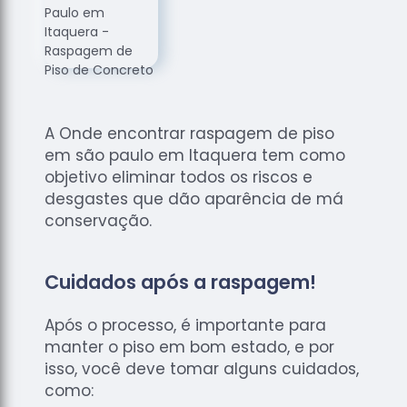
de
Assoalhos
Raspagem
de Tacos
Raspagem
de Tacos
A Onde encontrar raspagem de piso
de
em são paulo em Itaquera tem como
Madeiras
objetivo eliminar todos os riscos e
Raspagens
desgastes que dão aparência de má
de Pisos
conservação.
Tacos de
Madeiras
Cuidados após a raspagem!
Após o processo, é importante para
manter o piso em bom estado, e por
isso, você deve tomar alguns cuidados,
como: