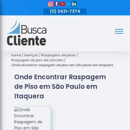
11)
3431-7374
(11)
3431-7374
(11)
3431-7374
Assoalhos
Assoalhos
de Madeira
Home
Serviços
Raspagens de pisos
Raspagem de piso de concreto
Decks de
Onde encontrar raspagem de piso em são paulo em Itaquera
Madeira
Onde Encontrar Raspagem
Empresas
de Piso em São Paulo em
de
Assoalhos
Itaquera
de Madeira
Loja de
Assoalhos
Raspagem