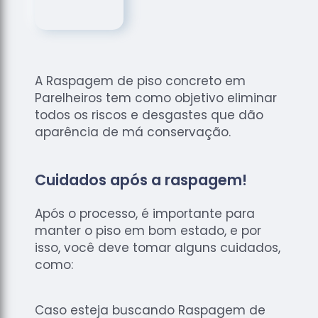
de
Assoalhos
Raspagem
de Tacos
A Raspagem de piso concreto em
Raspagem
Parelheiros tem como objetivo eliminar
de Tacos
de
todos os riscos e desgastes que dão
Madeiras
aparência de má conservação.
Raspagens
de Pisos
Cuidados após a raspagem!
Tacos de
Madeiras
Após o processo, é importante para
manter o piso em bom estado, e por
isso, você deve tomar alguns cuidados,
como:
Caso esteja buscando Raspagem de