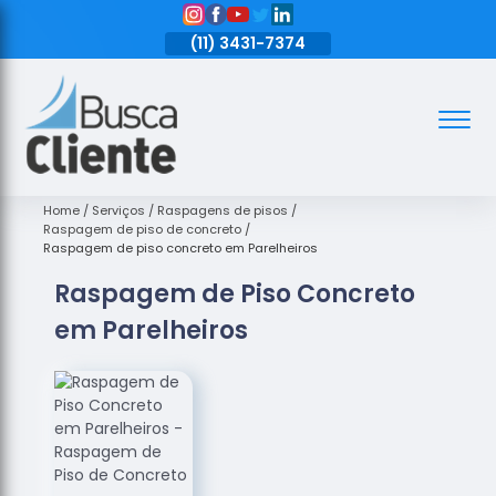
11)
3431-7374
(11)
3431-7374
(11)
3431-7374
Assoalhos
Assoalhos
de Madeira
Home
Serviços
Raspagens de pisos
Raspagem de piso de concreto
Decks de
Raspagem de piso concreto em Parelheiros
Madeira
Raspagem de Piso Concreto
Empresas
em Parelheiros
de
Assoalhos
de Madeira
Loja de
Assoalhos
Raspagem