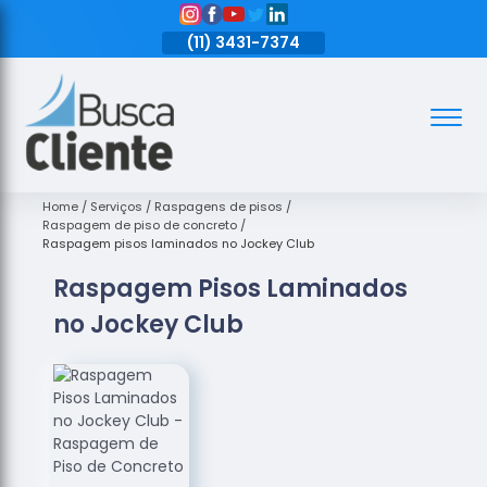
11)
3431-7374
(11)
3431-7374
(11)
3431-7374
Assoalhos
Assoalhos
de Madeira
Home
Serviços
Raspagens de pisos
Raspagem de piso de concreto
Decks de
Raspagem pisos laminados no Jockey Club
Madeira
Raspagem Pisos Laminados
Empresas
no Jockey Club
de
Assoalhos
de Madeira
Loja de
Assoalhos
Raspagem