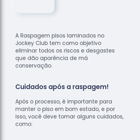
de
Assoalhos
Raspagem
de Tacos
A Raspagem pisos laminados no
Raspagem
Jockey Club tem como objetivo
de Tacos
de
eliminar todos os riscos e desgastes
Madeiras
que dão aparência de má
conservação.
Raspagens
de Pisos
Tacos de
Cuidados após a raspagem!
Madeiras
Após o processo, é importante para
manter o piso em bom estado, e por
isso, você deve tomar alguns cuidados,
como: