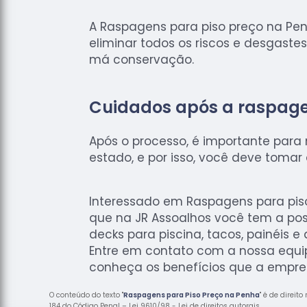
A Raspagens para piso preço na Pe
eliminar todos os riscos e desgast
má conservação.
Cuidados após a raspag
Após o processo, é importante par
estado, e por isso, você deve tomar
Interessado em Raspagens para pis
que na JR Assoalhos você tem a pos
decks para piscina, tacos, painéis e 
Entre em contato com a nossa equip
conheça os benefícios que a empres
O conteúdo do texto "
Raspagens para Piso Preço na Penha
" é de direit
184 do Código Penal –
Lei 9610/98 - Lei de direitos autorais
.