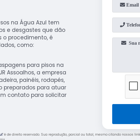
isos na Água Azul tem
scos e desgastes que dão
 o procedimento, é
dados, como:
aspagens para pisos na
R Assoalhos, a empresa
eira, painéis, rodapés,
ão preparados para atuar
m contato para solicitar
ul
" é de direito reservado. Sua reprodução, parcial ou total, mesmo citando nossos link
rais
.