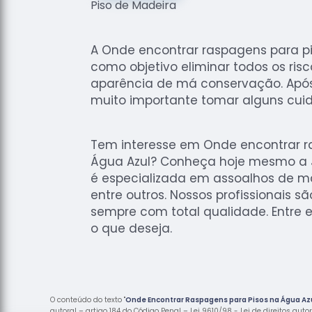
A Onde encontrar raspagens para p
como objetivo eliminar todos os ri
aparência de má conservação. Após
muito importante tomar alguns cui
Tem interesse em Onde encontrar r
Água Azul? Conheça hoje mesmo a J
é especializada em assoalhos de mad
entre outros. Nossos profissionais s
sempre com total qualidade. Entre e
o que deseja.
O conteúdo do texto "
Onde Encontrar Raspagens para Pisos na Água Az
autoral – artigo 184 do Código Penal –
Lei 9610/98 - Lei de direitos auto