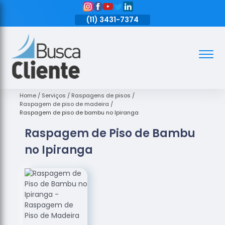
11)
3431-7374
(11)
3431-7374
(11)
3431-7374
Assoalhos
Assoalhos
de Madeira
Home
Serviços
Raspagens de pisos
Raspagem de piso de madeira
Decks de
Raspagem de piso de bambu no Ipiranga
Madeira
Raspagem de Piso de Bambu
Empresas
no Ipiranga
de
Assoalhos
de Madeira
Loja de
Assoalhos
Raspagem