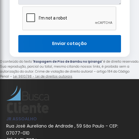
Enviar cotação
O conteúdo do texto "
Raspagem de Piso de Bambu no Ipiranga
" é de direito reservado.
Sua reprodução, parcial ou total, mesmo citando nossos links, é proibida sem a
autorização do autor. Crime de violação de direito autoral – artigo 184 do Código
Penal –
Lei 9610/98 - Lei de direitos autorais
.
JR ASSOALHO
Rua José Aureliano de Andrade , 59 São Paulo - CEP:
07077-010