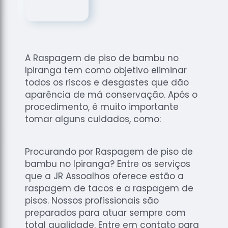
de
Assoalhos
Raspagem
de Tacos
A Raspagem de piso de bambu no
Raspagem
Ipiranga tem como objetivo eliminar
de Tacos
de
todos os riscos e desgastes que dão
Madeiras
aparência de má conservação. Após o
procedimento, é muito importante
Raspagens
tomar alguns cuidados, como:
de Pisos
Tacos de
Madeiras
Procurando por Raspagem de piso de
bambu no Ipiranga? Entre os serviços
que a JR Assoalhos oferece estão a
raspagem de tacos e a raspagem de
pisos. Nossos profissionais são
preparados para atuar sempre com
total qualidade. Entre em contato para