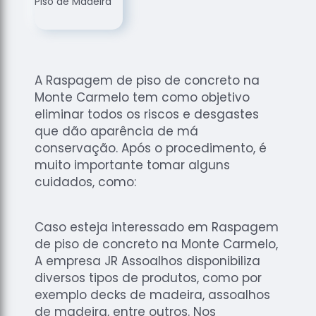
de
Assoalhos
Raspagem
de Tacos
A Raspagem de piso de concreto na
Raspagem
Monte Carmelo tem como objetivo
de Tacos
de
eliminar todos os riscos e desgastes
Madeiras
que dão aparência de má
conservação. Após o procedimento, é
Raspagens
muito importante tomar alguns
de Pisos
cuidados, como:
Tacos de
Madeiras
Caso esteja interessado em Raspagem
de piso de concreto na Monte Carmelo,
A empresa JR Assoalhos disponibiliza
diversos tipos de produtos, como por
exemplo decks de madeira, assoalhos
de madeira, entre outros. Nos