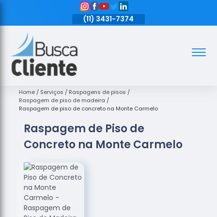
11)
3431-7374
(11)
3431-7374
(11)
3431-7374
Assoalhos
Assoalhos
de Madeira
Home
Serviços
Raspagens de pisos
Raspagem de piso de madeira
Decks de
Raspagem de piso de concreto na Monte Carmelo
Madeira
Raspagem de Piso de
Empresas
Concreto na Monte Carmelo
de
Assoalhos
de Madeira
Loja de
Assoalhos
Raspagem