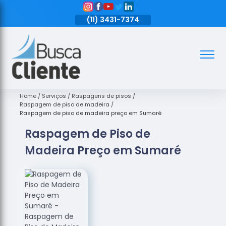
11)
3431-7374
(11)
3431-7374
(11)
3431-7374
Assoalhos
Assoalhos
de Madeira
Home
Serviços
Raspagens de pisos
Raspagem de piso de madeira
Decks de
Raspagem de piso de madeira preço em Sumaré
Madeira
Raspagem de Piso de
Empresas
Madeira Preço em Sumaré
de
Assoalhos
de Madeira
Loja de
Assoalhos
Raspagem