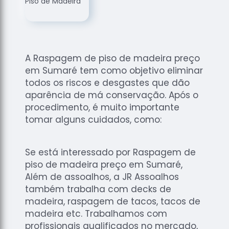
de
Assoalhos
Raspagem
de Tacos
A Raspagem de piso de madeira preço
Raspagem
em Sumaré tem como objetivo eliminar
de Tacos
de
todos os riscos e desgastes que dão
Madeiras
aparência de má conservação. Após o
procedimento, é muito importante
Raspagens
tomar alguns cuidados, como:
de Pisos
Tacos de
Madeiras
Se está interessado por Raspagem de
piso de madeira preço em Sumaré,
Além de assoalhos, a JR Assoalhos
também trabalha com decks de
madeira, raspagem de tacos, tacos de
madeira etc. Trabalhamos com
profissionais qualificados no mercado,