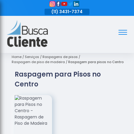
11)
3431-7374
(11)
3431-7374
(11)
3431-7374
Assoalhos
Assoalhos
de Madeira
Home
Serviços
Raspagens de pisos
Raspagem de piso de madeira
Raspagem para pisos no Centro
Decks de
Raspagem para Pisos no
Madeira
Centro
Empresas
de
Assoalhos
de Madeira
Loja de
Assoalhos
Raspagem