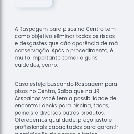
de
Assoalhos
Raspagem
de Tacos
A Raspagem para pisos no Centro tem
Raspagem
como objetivo eliminar todos os riscos
de Tacos
e desgastes que dão aparência de má
de
conservação. Após o procedimento, é
Madeiras
muito importante tomar alguns
cuidados, como:
Raspagens
de Pisos
Tacos de
Caso esteja buscando Raspagem para
Madeiras
pisos no Centro, Saiba que na JR
Assoalhos você tem a possibilidade de
encontrar decks para piscina, tacos,
painéis e diversos outros produtos.
Oferecemos qualidade, preço justo e
profissionais capacitados para garantir