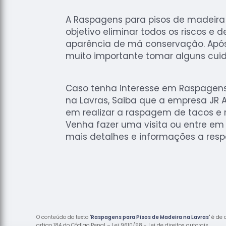
A Raspagens para pisos de madeir
objetivo eliminar todos os riscos e
aparência de má conservação. Após
muito importante tomar alguns cui
Caso tenha interesse em Raspagens
na Lavras, Saiba que a empresa JR A
em realizar a raspagem de tacos e 
Venha fazer uma visita ou entre em
mais detalhes e informações a respe
O conteúdo do texto "
Raspagens para Pisos de Madeira na Lavras
" é de
artigo 184 do Código Penal –
Lei 9610/98 - Lei de direitos autorais
.