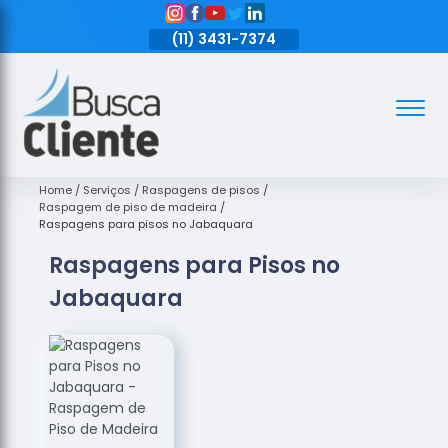
11)
3431-7374
(11)
3431-7374
(11)
3431-7374
Assoalhos
Assoalhos
de Madeira
Home
Serviços
Raspagens de pisos
Raspagem de piso de madeira
Decks de
Raspagens para pisos no Jabaquara
Madeira
Raspagens para Pisos no
Empresas
Jabaquara
de
Assoalhos
de Madeira
Loja de
Assoalhos
Raspagem