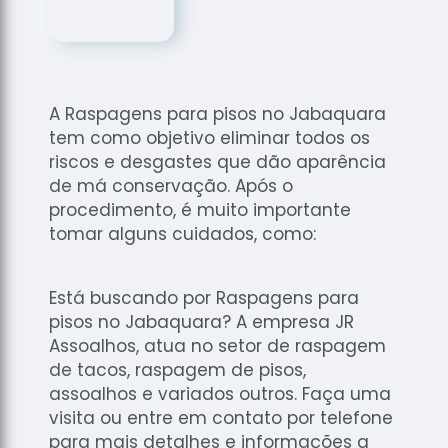
de
Assoalhos
Raspagem
de Tacos
A Raspagens para pisos no Jabaquara
Raspagem
tem como objetivo eliminar todos os
de Tacos
de
riscos e desgastes que dão aparência
Madeiras
de má conservação. Após o
procedimento, é muito importante
Raspagens
tomar alguns cuidados, como:
de Pisos
Tacos de
Madeiras
Está buscando por Raspagens para
pisos no Jabaquara? A empresa JR
Assoalhos, atua no setor de raspagem
de tacos, raspagem de pisos,
assoalhos e variados outros. Faça uma
visita ou entre em contato por telefone
para mais detalhes e informações a