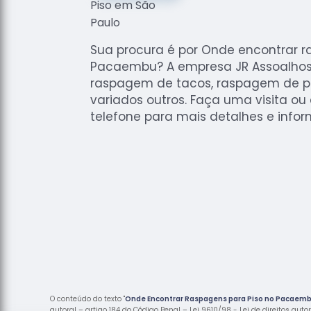
Sua procura é por Onde encontrar r
Pacaembu? A empresa JR Assoalhos,
raspagem de tacos, raspagem de pi
variados outros. Faça uma visita ou
telefone para mais detalhes e infor
O conteúdo do texto "
Onde Encontrar Raspagens para Piso no Pacaem
autoral – artigo 184 do Código Penal –
Lei 9610/98 - Lei de direitos auto