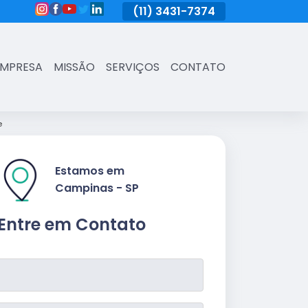
(11)
3431-7374
(11)
3431-7374
(11)
3431-73
EMPRESA
MISSÃO
SERVIÇOS
CONTATO
e
Estamos em
Campinas - SP
Entre em Contato