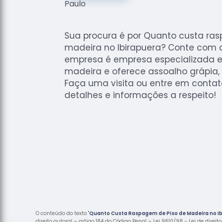
Sua procura é por Quanto custa ra
madeira no Ibirapuera? Conte com a
empresa é empresa especializada 
madeira e oferece assoalho grápia, i
Faça uma visita ou entre em contat
detalhes e informações a respeito!
O conteúdo do texto "
Quanto Custa Raspagem de Piso de Madeira no I
direito autoral – artigo 184 do Código Penal –
Lei 9610/98 - Lei de direit