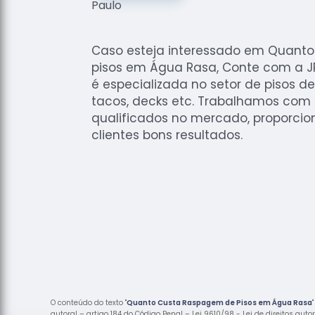
Caso esteja interessado em Quant
pisos em Água Rasa, Conte com a J
é especializada no setor de pisos 
tacos, decks etc. Trabalhamos com p
qualificados no mercado, proporci
clientes bons resultados.
O conteúdo do texto "
Quanto Custa Raspagem de Pisos em Água Rasa
autoral – artigo 184 do Código Penal –
Lei 9610/98 - Lei de direitos auto