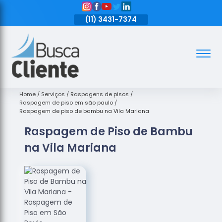
11)
3431-7374
(11)
3431-7374
(11)
3431-7374
Assoalhos
Assoalhos
de Madeira
Home
Serviços
Raspagens de pisos
Raspagem de piso em são paulo
Decks de
Raspagem de piso de bambu na Vila Mariana
Madeira
Raspagem de Piso de Bambu
Empresas
na Vila Mariana
de
Assoalhos
de Madeira
Loja de
Assoalhos
Raspagem