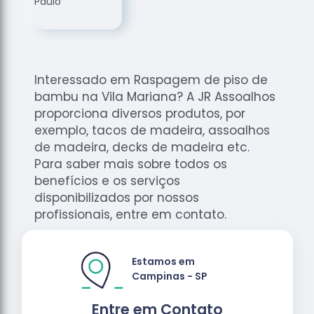
de
Assoalhos
Raspagem
de Tacos
Interessado em Raspagem de piso de
Raspagem
bambu na Vila Mariana? A JR Assoalhos
de Tacos
de
proporciona diversos produtos, por
Madeiras
exemplo, tacos de madeira, assoalhos
de madeira, decks de madeira etc.
Raspagens
Para saber mais sobre todos os
de Pisos
benefícios e os serviços
Tacos de
disponibilizados por nossos
Madeiras
profissionais, entre em contato.
Estamos em
Campinas - SP
Entre em Contato