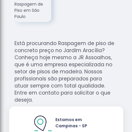
de
Assoalhos
Raspagem
de Tacos
Raspagem
de Tacos
Está procurando Raspagem de piso de
de
concreto preço no Jardim Aracília?
Madeiras
Conheça hoje mesmo a JR Assoalhos,
Raspagens
que é uma empresa especializada no
de Pisos
setor de pisos de madeira. Nossos
profissionais são preparados para
Tacos de
atuar sempre com total qualidade.
Madeiras
Entre em contato para solicitar o que
deseja.
Estamos em
Campinas - SP