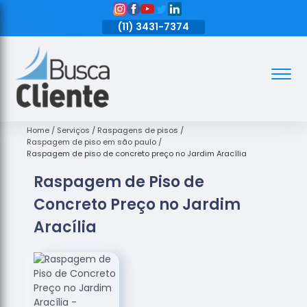
11)
3431-7374
(11)
3431-7374
(11)
3431-7374
Assoalhos
Assoalhos
de Madeira
Home
Serviços
Raspagens de pisos
Raspagem de piso em são paulo
Decks de
Raspagem de piso de concreto preço no Jardim Aracília
Madeira
Raspagem de Piso de
Empresas
Concreto Preço no Jardim
de
Assoalhos
Aracília
de Madeira
Loja de
Assoalhos
Raspagem