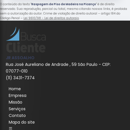
O conteúdo do texto "
Raspagem de Piso de Madeira na Picanço
" é de direito
reservado. Sua reprodução, parcial ou total, mesmo citando nossos links, é proibida
sem a autorização do autor. Crime de violação de direito autoral – artigo 184 do
Código Penal –
Lei 9610/98 - Lei de direitos autorais
.
JR ASSOALHO
Rua José Aureliano de Andrade , 59 São Paulo - CEP:
07077-010
(11) 3431-7374
Home
Empresa
Missão
Serviços
Contato
Mapa do site
☴