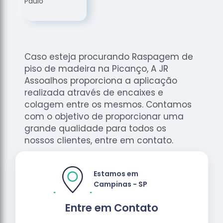
de
Assoalhos
Raspagem
de Tacos
Caso esteja procurando Raspagem de
Raspagem
piso de madeira na Picanço, A JR
de Tacos
de
Assoalhos proporciona a aplicação
Madeiras
realizada através de encaixes e
colagem entre os mesmos. Contamos
Raspagens
com o objetivo de proporcionar uma
de Pisos
grande qualidade para todos os
Tacos de
nossos clientes, entre em contato.
Madeiras
Estamos em
Campinas - SP
Entre em Contato