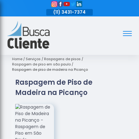
11)
3431-7374
(11)
3431-7374
(11)
3431-7374
Assoalhos
Assoalhos
de Madeira
Home
Serviços
Raspagens de pisos
Raspagem de piso em são paulo
Decks de
Raspagem de piso de madeira na Picanço
Madeira
Raspagem de Piso de
Empresas
Madeira na Picanço
de
Assoalhos
de Madeira
Loja de
Assoalhos
Raspagem