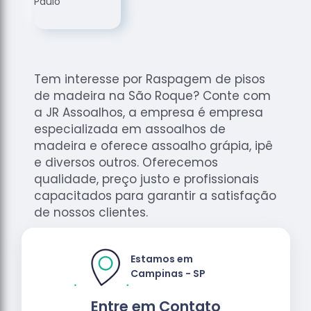
de
Assoalhos
Raspagem
de Tacos
Tem interesse por Raspagem de pisos
Raspagem
de madeira na São Roque? Conte com
de Tacos
de
a JR Assoalhos, a empresa é empresa
Madeiras
especializada em assoalhos de
madeira e oferece assoalho grápia, ipê
Raspagens
e diversos outros. Oferecemos
de Pisos
qualidade, preço justo e profissionais
Tacos de
capacitados para garantir a satisfação
Madeiras
de nossos clientes.
Estamos em
Campinas - SP
Entre em Contato