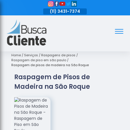
11)
3431-7374
(11)
3431-7374
(11)
3431-7374
Assoalhos
Assoalhos
de Madeira
Home
Serviços
Raspagens de pisos
Raspagem de piso em são paulo
Decks de
Raspagem de pisos de madeira na São Roque
Madeira
Raspagem de Pisos de
Empresas
Madeira na São Roque
de
Assoalhos
de Madeira
Loja de
Assoalhos
Raspagem