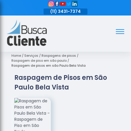
11)
3431-7374
(11)
3431-7374
(11)
3431-7374
Assoalhos
Assoalhos
de Madeira
Home
Serviços
Raspagens de pisos
Raspagem de piso em são paulo
Decks de
Raspagem de pisos em são Paulo Bela Vista
Madeira
Raspagem de Pisos em São
Empresas
Paulo Bela Vista
de
Assoalhos
de Madeira
Loja de
Assoalhos
Raspagem