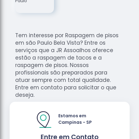
de
Assoalhos
Raspagem
de Tacos
Tem interesse por Raspagem de pisos
Raspagem
em são Paulo Bela Vista? Entre os
de Tacos
de
serviços que a JR Assoalhos oferece
Madeiras
estão a raspagem de tacos e a
raspagem de pisos. Nossos
Raspagens
profissionais são preparados para
de Pisos
atuar sempre com total qualidade.
Tacos de
Entre em contato para solicitar o que
Madeiras
deseja.
Estamos em
Campinas - SP
Entre em Contato