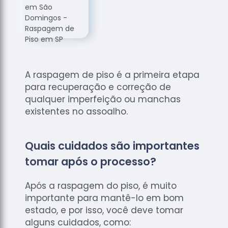
de
Assoalhos
Raspagem
de Tacos
Raspagem
de Tacos
A raspagem de piso é a primeira etapa
de
para recuperação e correção de
Madeiras
qualquer imperfeição ou manchas
Raspagens
existentes no assoalho.
de Pisos
Tacos de
Quais cuidados são importantes
Madeiras
tomar após o processo?
Após a raspagem do piso, é muito
importante para mantê-lo em bom
estado, e por isso, você deve tomar
alguns cuidados, como: