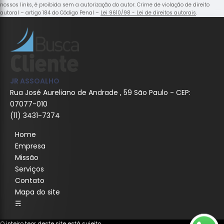
nossos links, é proibida sem a autorização do autor. Crime de violação de direito
autoral – artigo 184 do Código Penal –
Lei 9610/98 - Lei de direitos autorais
.
JR ASSOALHO
Rua José Aureliano de Andrade , 59 São Paulo - CEP:
07077-010
(11) 3431-7374
Home
Empresa
Missão
Serviços
Contato
Mapa do site
☴
O inteiro teor deste site está sujeito