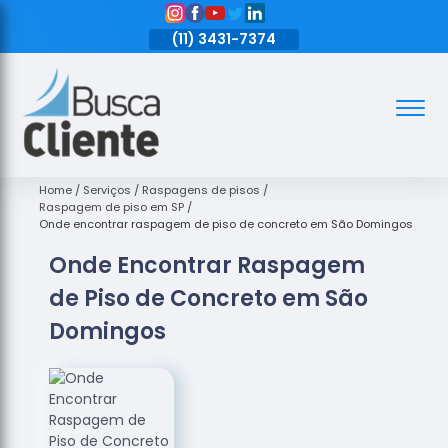
11)
3431-7374
(11)
3431-7374
(11)
3431-7374
Assoalhos
Assoalhos
de Madeira
Home
Serviços
Raspagens de pisos
Raspagem de piso em SP
Decks de
Onde encontrar raspagem de piso de concreto em São Domingos
Madeira
Onde Encontrar Raspagem
Empresas
de Piso de Concreto em São
de
Assoalhos
Domingos
de Madeira
Loja de
Assoalhos
Raspagem