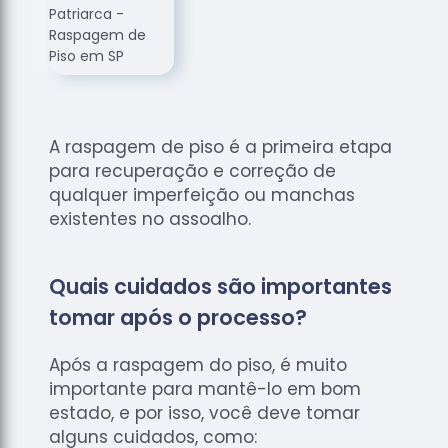
de
Assoalhos
Raspagem
de Tacos
Raspagem
de Tacos
A raspagem de piso é a primeira etapa
de
para recuperação e correção de
Madeiras
qualquer imperfeição ou manchas
Raspagens
existentes no assoalho.
de Pisos
Tacos de
Quais cuidados são importantes
Madeiras
tomar após o processo?
Após a raspagem do piso, é muito
importante para mantê-lo em bom
estado, e por isso, você deve tomar
alguns cuidados, como: