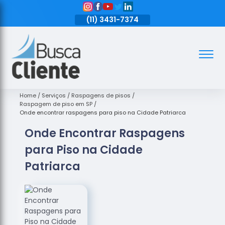
11)
3431-7374
(11)
3431-7374
(11)
3431-7374
Assoalhos
Assoalhos
de Madeira
Home
Serviços
Raspagens de pisos
Raspagem de piso em SP
Decks de
Onde encontrar raspagens para piso na Cidade Patriarca
Madeira
Onde Encontrar Raspagens
Empresas
para Piso na Cidade
de
Assoalhos
Patriarca
de Madeira
Loja de
Assoalhos
Raspagem