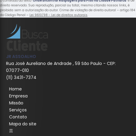
O conteúdo do texto "
Onde Encontrar Raspagens para Piso na Cidade Patriarca
" é de
direito reservado. Sua reprodução, parcial ou total, mesmo citando nossos links, é
proibida sem a autorização do autor. Crime de violação de direito autoral – artigo 184
do Código Penal –
Lei 9610/98 - Lei de direitos autorais
.
JR ASSOALHO
Rua José Aureliano de Andrade , 59 São Paulo - CEP:
07077-010
(11) 3431-7374
Home
Empresa
Missão
Serviços
Contato
Mapa do site
☴