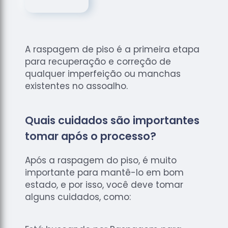
de
Assoalhos
Raspagem
de Tacos
A raspagem de piso é a primeira etapa
Raspagem
para recuperação e correção de
de Tacos
qualquer imperfeição ou manchas
de
existentes no assoalho.
Madeiras
Raspagens
Quais cuidados são importantes
de Pisos
tomar após o processo?
Tacos de
Madeiras
Após a raspagem do piso, é muito
importante para mantê-lo em bom
estado, e por isso, você deve tomar
alguns cuidados, como: