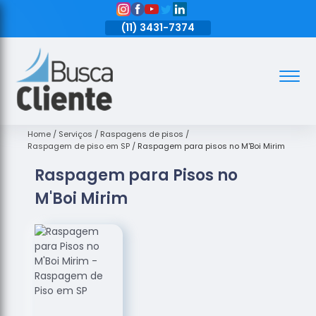
11)
3431-7374
(11)
3431-7374
(11)
3431-7374
Assoalhos
Assoalhos
de Madeira
Home
Serviços
Raspagens de pisos
Raspagem de piso em SP
Raspagem para pisos no M'Boi Mirim
Decks de
Raspagem para Pisos no
Madeira
M'Boi Mirim
Empresas
de
Assoalhos
de Madeira
Loja de
Assoalhos
Raspagem