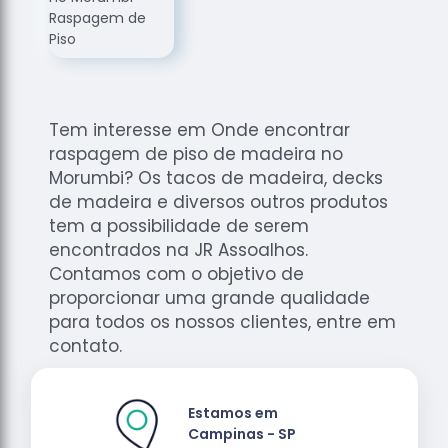
de
Assoalhos
Raspagem
de Tacos
Raspagem
Tem interesse em Onde encontrar
de Tacos
raspagem de piso de madeira no
de
Morumbi? Os tacos de madeira, decks
Madeiras
de madeira e diversos outros produtos
Raspagens
tem a possibilidade de serem
de Pisos
encontrados na JR Assoalhos.
Tacos de
Contamos com o objetivo de
Madeiras
proporcionar uma grande qualidade
para todos os nossos clientes, entre em
contato.
Estamos em
Campinas - SP