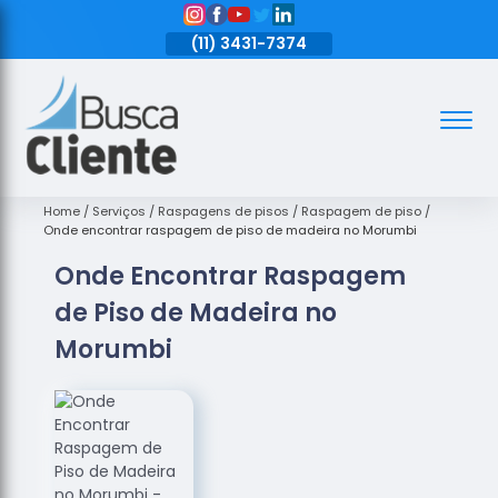
11)
3431-7374
(11)
3431-7374
(11)
3431-7374
Assoalhos
Assoalhos
de Madeira
Home
Serviços
Raspagens de pisos
Raspagem de piso
Onde encontrar raspagem de piso de madeira no Morumbi
Decks de
Onde Encontrar Raspagem
Madeira
de Piso de Madeira no
Empresas
de
Morumbi
Assoalhos
de Madeira
Loja de
Assoalhos
Raspagem