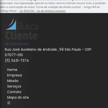
reservado. Sua reprodução, parcial ou total, mesmo citando nossos links, é proibida
sem a autorização do autor. Crime de violação de direito autoral – artigo 184 do
Código Penal –
Lei 9610/98 - Lei de direitos autorais
.
JR ASSOALHO
Rua José Aureliano de Andrade , 59 São Paulo - CEP:
07077-010
(11) 3431-7374
Home
Empresa
Missão
Serviços
Contato
Mapa do site
☴