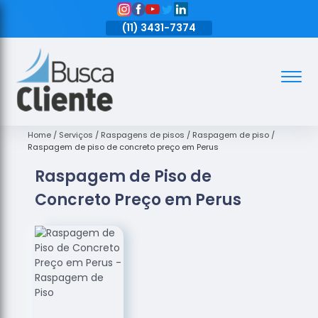
11)
3431-7374
(11)
3431-7374
(11)
3431-7374
Assoalhos
Assoalhos
de Madeira
Home
Serviços
Raspagens de pisos
Raspagem de piso
Raspagem de piso de concreto preço em Perus
Decks de
Raspagem de Piso de
Madeira
Concreto Preço em Perus
Empresas
de
Assoalhos
de Madeira
Loja de
Assoalhos
Raspagem