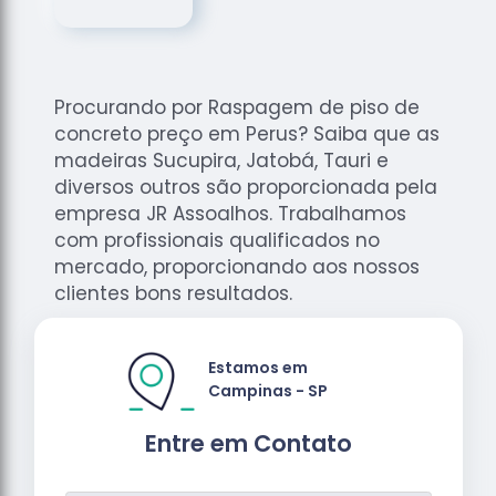
de
Assoalhos
Raspagem
de Tacos
Procurando por Raspagem de piso de
Raspagem
concreto preço em Perus? Saiba que as
de Tacos
madeiras Sucupira, Jatobá, Tauri e
de
diversos outros são proporcionada pela
Madeiras
empresa JR Assoalhos. Trabalhamos
com profissionais qualificados no
Raspagens
de Pisos
mercado, proporcionando aos nossos
clientes bons resultados.
Tacos de
Madeiras
Estamos em
Campinas - SP
Entre em Contato