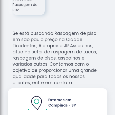
de
Assoalhos
Raspagem
de Tacos
Raspagem
Se está buscando Raspagem de piso
de Tacos
em são paulo preço na Cidade
de
Tiradentes, A empresa JR Assoalhos,
Madeiras
atua no setor de raspagem de tacos,
Raspagens
raspagem de pisos, assoalhos e
de Pisos
variados outros. Contamos com o
Tacos de
objetivo de proporcionar uma grande
Madeiras
qualidade para todos os nossos
clientes, entre em contato.
Estamos em
Campinas - SP