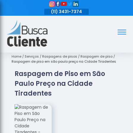
11)
3431-7374
(11)
3431-7374
(11)
3431-7374
Assoalhos
Assoalhos
de Madeira
Home
Serviços
Raspagens de pisos
Raspagem de piso
Raspagem de piso em são paulo preço na Cidade Tiradentes
Decks de
Raspagem de Piso em São
Madeira
Paulo Preço na Cidade
Empresas
de
Tiradentes
Assoalhos
de Madeira
Loja de
Assoalhos
Raspagem