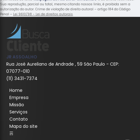
Sua reprodução, parcial ou total, mesmo citando nossos links, é proibida sem a
autorização do autor. Crime de violação de direito autoral – artigo 184 do Código
Penal –
Lei 9610/98 - Lei de direitos autorais
.
JR ASSOALHO
Rua José Aureliano de Andrade , 59 São Paulo - CEP:
07077-010
(11) 3431-7374
Home
Empresa
Missão
Serviços
Contato
Mapa do site
☴