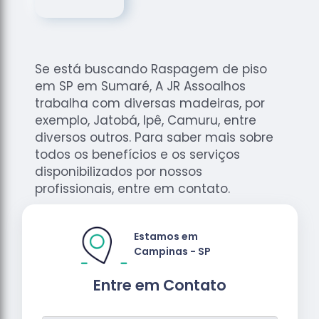
de
Assoalhos
Raspagem
de Tacos
Se está buscando Raspagem de piso
Raspagem
em SP em Sumaré, A JR Assoalhos
de Tacos
trabalha com diversas madeiras, por
de
exemplo, Jatobá, Ipê, Camuru, entre
Madeiras
diversos outros. Para saber mais sobre
todos os benefícios e os serviços
Raspagens
de Pisos
disponibilizados por nossos
profissionais, entre em contato.
Tacos de
Madeiras
Estamos em
Campinas - SP
Entre em Contato