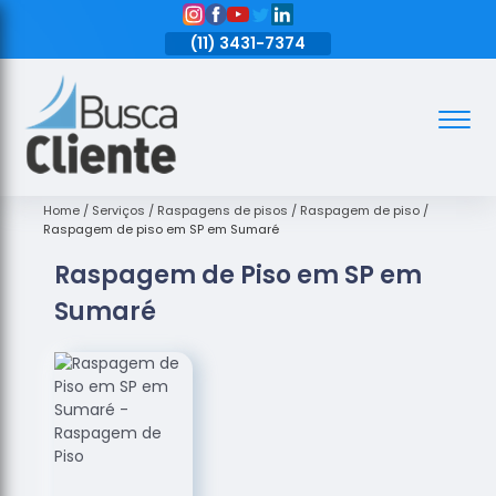
11)
3431-7374
(11)
3431-7374
(11)
3431-7374
Assoalhos
Assoalhos
de Madeira
Home
Serviços
Raspagens de pisos
Raspagem de piso
Raspagem de piso em SP em Sumaré
Decks de
Raspagem de Piso em SP em
Madeira
Sumaré
Empresas
de
Assoalhos
de Madeira
Loja de
Assoalhos
Raspagem