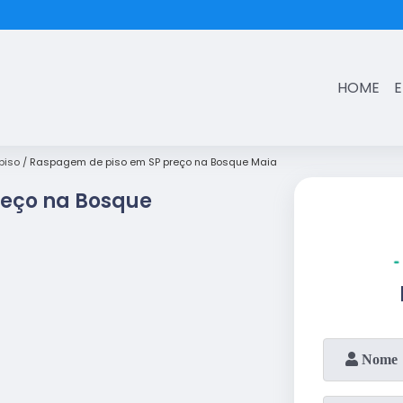
(11)
3431-7374
HOME
piso
Raspagem de piso em SP preço na Bosque Maia
reço na Bosque