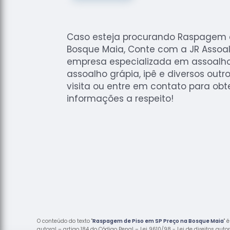
Caso esteja procurando Raspagem 
Bosque Maia, Conte com a JR Assoa
empresa especializada em assoalho
assoalho grápia, ipê e diversos out
visita ou entre em contato para obt
informações a respeito!
O conteúdo do texto "
Raspagem de Piso em SP Preço na Bosque Maia
" 
autoral – artigo 184 do Código Penal –
Lei 9610/98 - Lei de direitos auto