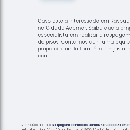
Caso esteja interessado em Raspa
na Cidade Ademar, Saiba que a emp
especialista em realizar a raspag
de pisos. Contamos com uma equipe
proporcionando também preços ace
confira.
O conteúdo do texto "
Raspagens de Pisos de Bambu na Cidade Ademar
autoral – artigo 184 do Código Penal –
Lei 9610/98 - Lei de direitos auto