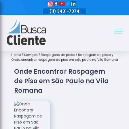
11)
3431-7374
(11)
3431-7374
(11)
3431-7374
Assoalhos
Assoalhos
de Madeira
Home
Serviços
Raspagens de pisos
Raspagem de pisos
Onde encontrar raspagem de piso em são paulo na Vila Romana
Decks de
Onde Encontrar Raspagem
Madeira
de Piso em São Paulo na Vila
Empresas
de
Romana
Assoalhos
de Madeira
Loja de
Assoalhos
Raspagem