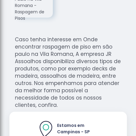
de
Assoalhos
Raspagem
de Tacos
Raspagem
Caso tenha interesse em Onde
de Tacos
encontrar raspagem de piso em são
de
paulo na Vila Romana, A empresa JR
Madeiras
Assoalhos disponibiliza diversos tipos de
Raspagens
produtos, como por exemplo decks de
de Pisos
madeira, assoalhos de madeira, entre
Tacos de
outros. Nos empenhamos para atender
Madeiras
da melhor forma possível a
necessidade de todos os nossos
clientes, confira.
Estamos em
Campinas - SP