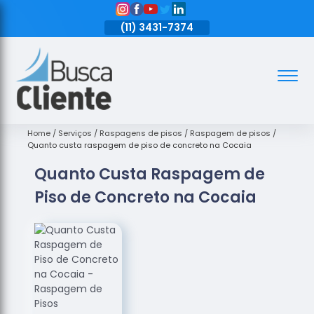
11)
3431-7374
(11)
3431-7374
(11)
3431-7374
Assoalhos
Assoalhos
de Madeira
Home
Serviços
Raspagens de pisos
Raspagem de pisos
Quanto custa raspagem de piso de concreto na Cocaia
Decks de
Quanto Custa Raspagem de
Madeira
Piso de Concreto na Cocaia
Empresas
de
Assoalhos
de Madeira
Loja de
Assoalhos
Raspagem