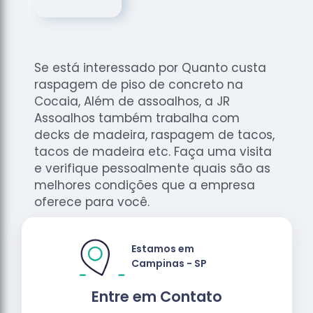
de
Assoalhos
Raspagem
de Tacos
Se está interessado por Quanto custa
Raspagem
raspagem de piso de concreto na
de Tacos
Cocaia, Além de assoalhos, a JR
de
Assoalhos também trabalha com
Madeiras
decks de madeira, raspagem de tacos,
tacos de madeira etc. Faça uma visita
Raspagens
de Pisos
e verifique pessoalmente quais são as
melhores condições que a empresa
Tacos de
oferece para você.
Madeiras
Estamos em
Campinas - SP
Entre em Contato