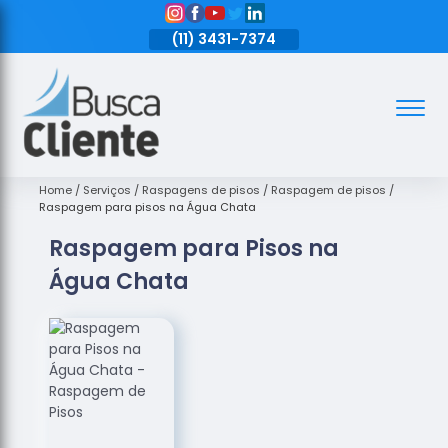
11)
3431-7374
(11)
3431-7374
(11)
3431-7374
Assoalhos
Assoalhos
de Madeira
Home
Serviços
Raspagens de pisos
Raspagem de pisos
Raspagem para pisos na Água Chata
Decks de
Raspagem para Pisos na
Madeira
Água Chata
Empresas
de
Assoalhos
de Madeira
Loja de
Assoalhos
Raspagem