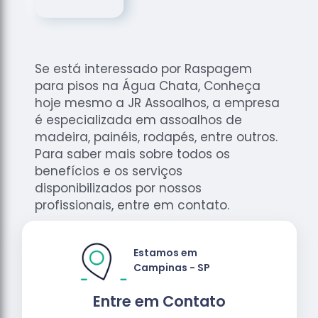
de
Assoalhos
Raspagem
de Tacos
Se está interessado por Raspagem
Raspagem
para pisos na Água Chata, Conheça
de Tacos
hoje mesmo a JR Assoalhos, a empresa
de
é especializada em assoalhos de
Madeiras
madeira, painéis, rodapés, entre outros.
Para saber mais sobre todos os
Raspagens
de Pisos
benefícios e os serviços
disponibilizados por nossos
Tacos de
profissionais, entre em contato.
Madeiras
Estamos em
Campinas - SP
Entre em Contato