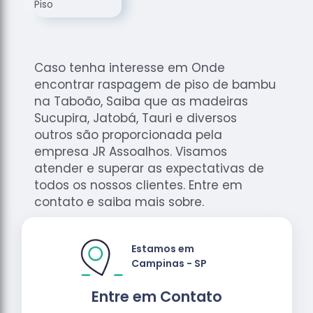
de
Assoalhos
Raspagem
de Tacos
Caso tenha interesse em Onde
Raspagem
encontrar raspagem de piso de bambu
de Tacos
na Taboão, Saiba que as madeiras
de
Sucupira, Jatobá, Tauri e diversos
Madeiras
outros são proporcionada pela
empresa JR Assoalhos. Visamos
Raspagens
de Pisos
atender e superar as expectativas de
todos os nossos clientes. Entre em
Tacos de
contato e saiba mais sobre.
Madeiras
Estamos em
Campinas - SP
Entre em Contato