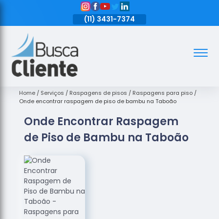
11)
3431-7374
(11)
3431-7374
(11)
3431-7374
Assoalhos
Assoalhos
de Madeira
Home
Serviços
Raspagens de pisos
Raspagens para piso
Onde encontrar raspagem de piso de bambu na Taboão
Decks de
Onde Encontrar Raspagem
Madeira
de Piso de Bambu na Taboão
Empresas
de
Assoalhos
de Madeira
Loja de
Assoalhos
Raspagem